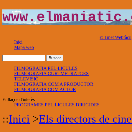
www.elmaniatic.
© Tinet Webfàcil
Inici
Mapa web
FILMOGRAFIA PEL·LICULES
FILMOGRAFIA CURTMETRATGES
TELEVISIÓ
FILMOGRAFIA COM A PRODUCTOR
FILMOGRAFIA COM ACTOR
Enllaços d'interès
PROGRAMES PEL·LICULES DIRIGIDES
::
Inici
>
Els directors de cin