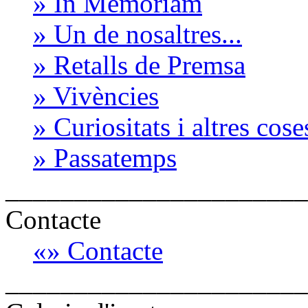
» In Memoriam
» Un de nosaltres...
» Retalls de Premsa
» Vivències
» Curiositats i altres cose
» Passatemps
______________________
Contacte
«» Contacte
______________________