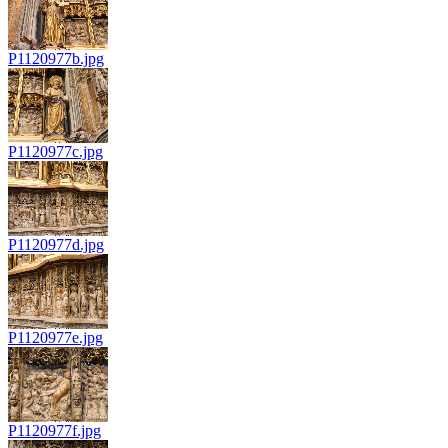
P1120977b.jpg
P1120977c.jpg
P1120977d.jpg
P1120977e.jpg
P1120977f.jpg