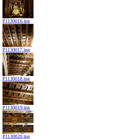
P1130016.jpg
P1130017.jpg
P1130018.jpg
P1130019.jpg
P1130020.jpg