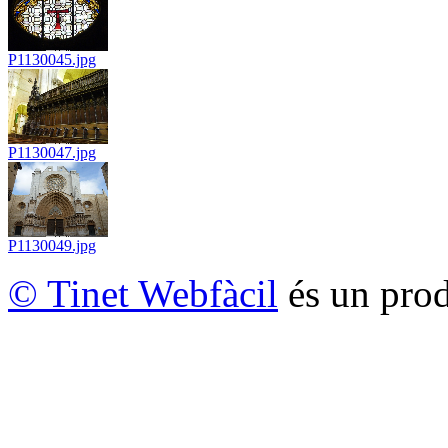
P1130045.jpg
P1130047.jpg
P1130049.jpg
© Tinet Webfàcil
és un prod