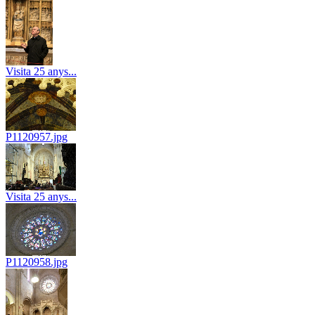
Visita 25 anys...
P1120957.jpg
Visita 25 anys...
P1120958.jpg