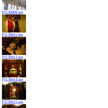
P1130009.jpg
P1130011.jpg
P1130013.jpg
P1130014.jpg
P1130015.jpg