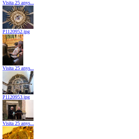
Visita 25 anys...
P1120952.jpg
Visita 25 anys...
P1120953.jpg
Visita 25 anys...