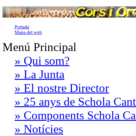
Portada
Mapa del web
Menú Principal
» Qui som?
» La Junta
» El nostre Director
» 25 anys de Schola Can
» Components Schola C
» Notícies