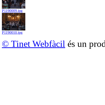
P1190009.jpg
P1190010.jpg
© Tinet Webfàcil
és un prod